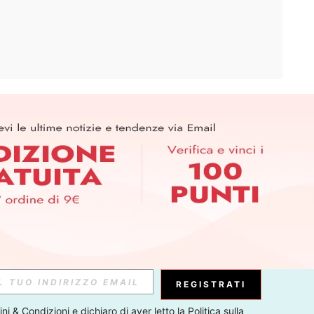
APP
ER PER SCOPRIRE LE ULTIME TENDENZE IN ANTEPRIMA! (È
RIZIONE IN QUALSIASI MOMENTO).
Iscriviti
Abbonati
REGISTRATI
ni & Condizioni
 e dichiaro di aver letto la 
Politica sulla 