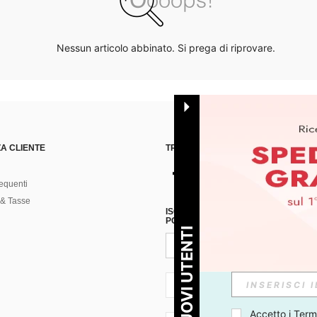
Nessun articolo abbinato. Si prega di riprovare.
A CLIENTE
TROVACI SU
equenti
& Tasse
ISCRIVITI ALLA NOSTRA NEWSLETT
POSSIBILE ANNULLARE LA SOTTOSC
PER I NUOVI UTENTI
IT + 39
Accetto i 
Termi