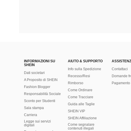
INFORMAZIONI SU
AIUTO & SUPPORTO
ASSISTENZ
SHEIN
Info sulla Spedizione
Contattaci
Dati societari
Recesso/Resi
Domande fr
A Proposito di SHEIN
Rimborso
Pagamento 
Fashion Blogger
Come Ordinare
Responsabilità Sociale
Come Tracciare
Sconto per Studenti
Guida alle Taglie
Sala stampa
SHEIN VIP
Carriera
SHEIN Affiliazione
Legge sui servizi
Come segnalare
digitali
contenuti illegali