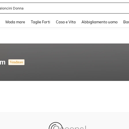
aloncini Donna
and down arrow keys to navigate search Recente ricerca and Cerca e Trova. Pres
Moda mare
Taglie Forti
Casa e Vita
Abbigliamento uomo
Ba
um
Venditore