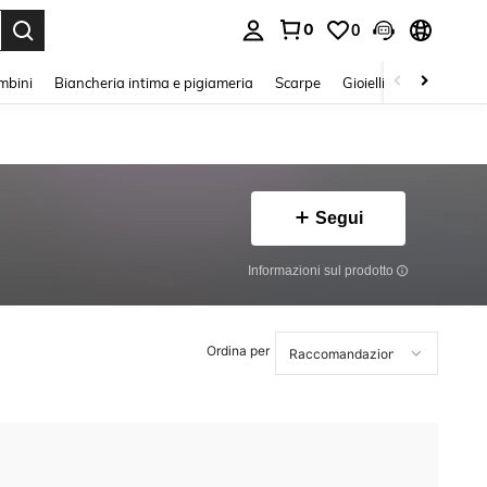
0
0
s Enter to select.
mbini
Biancheria intima e pigiameria
Scarpe
Gioielli E Accessori
Segui
Informazioni sul prodotto
Ordina per