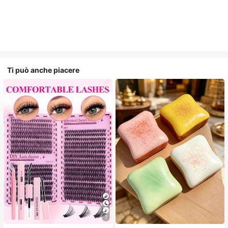
Ti può anche piacere
7