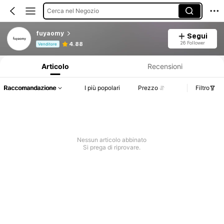
Cerca nel Negozio
fuyaomy
Segui
Informazioni sul prodotto: Comunicazione del prezzo, dettagli su vendite e disponibilità.
26 Follower
4.88
Venditore
Articolo
Recensioni
Raccomandazione
I più popolari
Prezzo
Filtro
Nessun articolo abbinato
Si prega di riprovare.