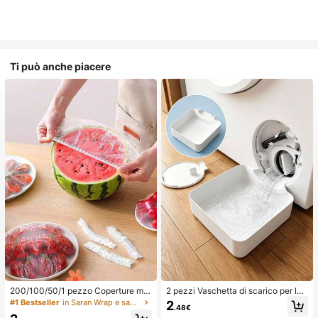
Ti può anche piacere
200/100/50/1 pezzo Coperture mo
2 pezzi Vaschetta di scarico per lav
nouso in pellicola trasparente per al
atrice, Tappetino di protezione imp
#1 Bestseller
in Saran Wrap e sacchetti di plastica
2
.48€
imenti, Coperture per doccia, Sacc
ermeabile per pavimento della lava