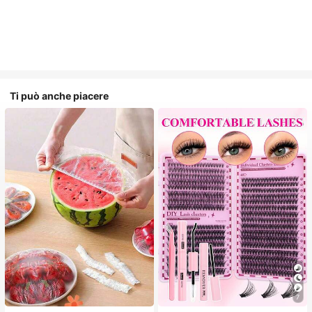
Ti può anche piacere
7