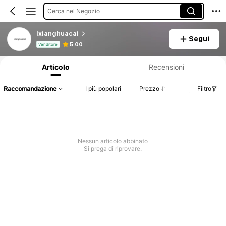
Cerca nel Negozio
lxianghuacai
Segui
Informazioni sul prodotto: Comunicazione del prezzo, dettagli su vendite e disponibilità.
5.00
Venditore
Articolo
Recensioni
Raccomandazione
I più popolari
Prezzo
Filtro
Nessun articolo abbinato
Si prega di riprovare.