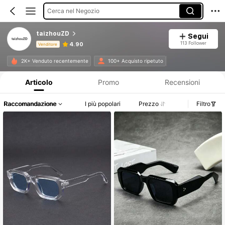
Cerca nel Negozio
taizhouZD
Segui
113 Follower
4.90
Venditore
Informazioni sul prodotto: Comunicazione del prezzo, dettagli su vendite e disponibilità.
2K+ Venduto recentemente
100+ Acquisto ripetuto
Articolo
Promo
Recensioni
Raccomandazione
I più popolari
Prezzo
Filtro