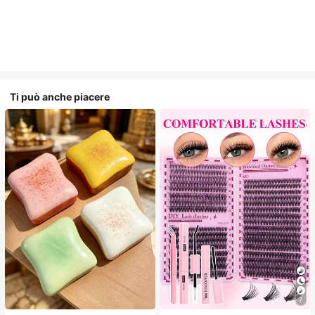
Ti può anche piacere
7