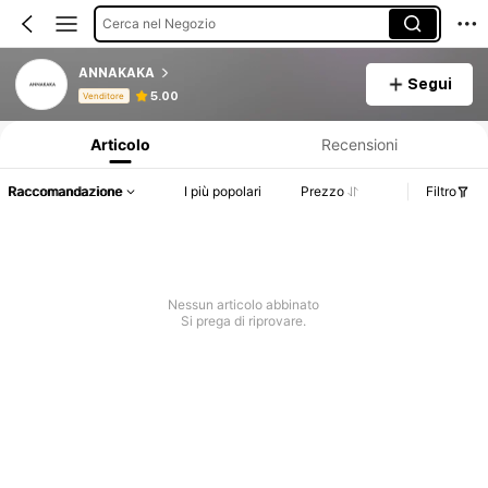
Cerca nel Negozio
ANNAKAKA
Segui
Informazioni sul prodotto: Comunicazione del prezzo, dettagli su vendite e disponibilità.
5.00
Venditore
Articolo
Recensioni
Raccomandazione
I più popolari
Prezzo
Filtro
Nessun articolo abbinato
Si prega di riprovare.