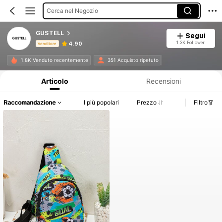
Cerca nel Negozio
GUSTELL
Segui
1.3K Follower
4.90
Venditore
Informazioni sul prodotto: Comunicazione del prezzo, dettagli su vendite e disponibilità.
1.8K Venduto recentemente
351 Acquisto ripetuto
Articolo
Recensioni
Raccomandazione
I più popolari
Prezzo
Filtro