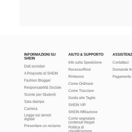
INFORMAZIONI SU
AIUTO & SUPPORTO
ASSISTENZ
SHEIN
Info sulla Spedizione
Contattaci
Dati societari
Recesso/Resi
Domande fr
A Proposito di SHEIN
Rimborso
Pagamento 
Fashion Blogger
Come Ordinare
Responsabilità Sociale
Come Tracciare
Sconto per Studenti
Guida alle Taglie
Sala stampa
SHEIN VIP
Carriera
SHEIN Affiliazione
Legge sui servizi
Come segnalare
digitali
contenuti illegali
Presentare un reclamo
Politica di
classificazione