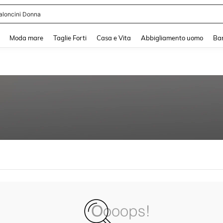
aloncini Donna
and down arrow keys to navigate search Recente ricerca and Cerca e Trova. Pres
Moda mare
Taglie Forti
Casa e Vita
Abbigliamento uomo
Ba