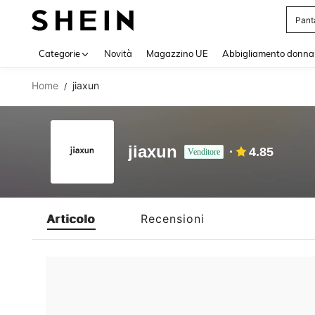
Pant
Use up 
Categorie
Novità
Magazzino UE
Abbigliamento donna
Home
jiaxun
/
jiaxun
4.85
Venditore
Articolo
Recensioni