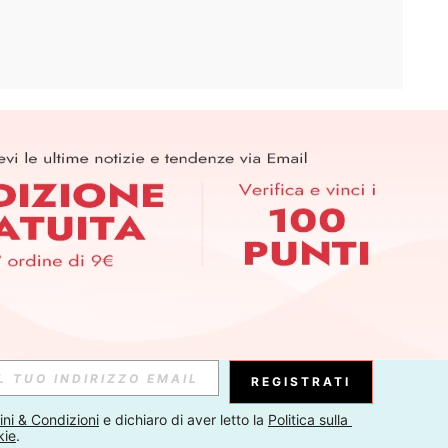
APP
ER PER SCOPRIRE LE ULTIME TENDENZE IN ANTEPRIMA! (È
RIZIONE IN QUALSIASI MOMENTO).
Iscriviti
Abbonati
REGISTRATI
ni & Condizioni
 e dichiaro di aver letto la 
Politica sulla 
kie
.
Iscriviti