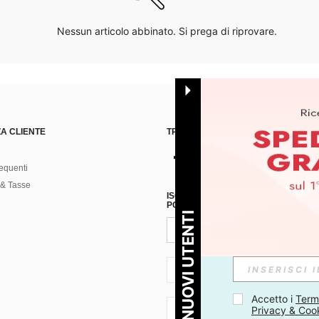
Nessun articolo abbinato. Si prega di riprovare.
A CLIENTE
TROVACI SU
equenti
& Tasse
ISCRIVITI ALLA NOSTRA NEWSLETT
POSSIBILE ANNULLARE LA SOTTOSC
PER I NUOVI UTENTI
IT + 39
Accetto i 
Termi
Privacy & Coo
IT + 39