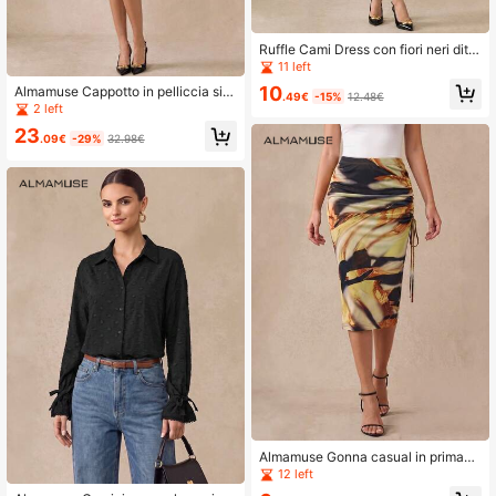
Ruffle Cami Dress con fiori neri dits
y e motivi almamuse per donne, pri
11 left
mavera/soffiatore
10
Almamuse Cappotto in pelliccia sint
.49€
-15%
12.48€
etica foderato, classico e di alta qu
2 left
alità
23
.09€
-29%
32.98€
Almamuse Gonna casual in primave
ra a vita alta, elastica, arricciata e c
12 left
on stampa, con spacco