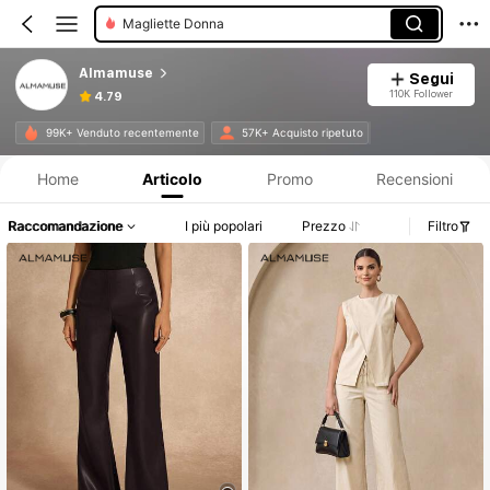
Camicette E Camicie Da Donna
Pantaloni Da Donna
Almamuse
Segui
Abbigliamento Donna A Due Pezzi
110K Follower
4.79
Body Da Donna
Informazioni sul prodotto: Comunicazione del prezzo, dettagli su vendite e disponibilità.
99K+ Venduto recentemente
57K+ Acquisto ripetuto
Trench Da Donna
Home
Articolo
Promo
Recensioni
Leggings Da Donna
Raccomandazione
I più popolari
Prezzo
Filtro