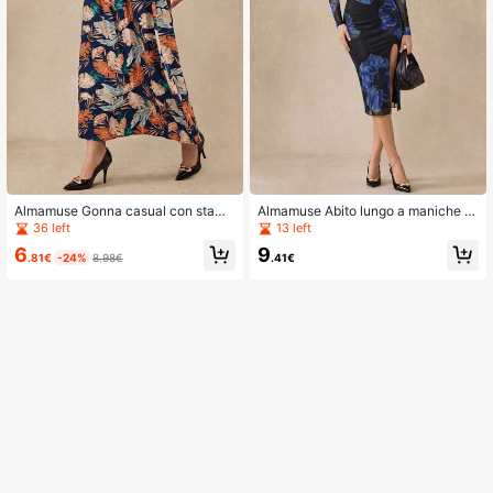
Almamuse Gonna casual con stamp
Almamuse Abito lungo a maniche lu
a a foglie blu navy per donna, adatt
nghe con stampa floreale, aderente
36 left
13 left
a per primavera/estate
al corpo
6
9
.81€
-24%
8.98€
.41€