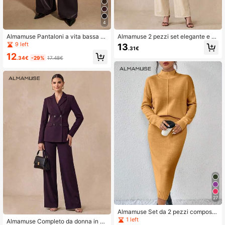
4
Almamuse Pantaloni a vita bassa sli
Almamuse 2 pezzi set elegante e c
m fit a zampa d'elefante in stile retr
asual per donna composto da top a
9 left
13
.31€
ò in PU, abbigliamento da ufficio sn
canotta e pantaloni di colore unito
12
ellente
.34€
-29%
17.48€
27
Almamuse Set da 2 pezzi composto
da maglione a maniche lunghe con
1 left
Almamuse Completo da donna in au