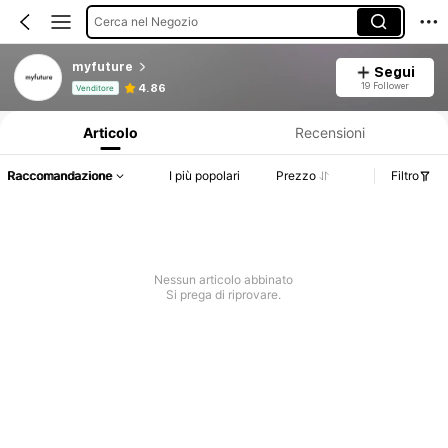
Cerca nel Negozio
myfuture
Segui
Informazioni sul prodotto: Comunicazione del prezzo, dettagli su vendite e disponibilità.
19 Follower
4.86
Venditore
Articolo
Recensioni
Raccomandazione
I più popolari
Prezzo
Filtro
Nessun articolo abbinato
Si prega di riprovare.