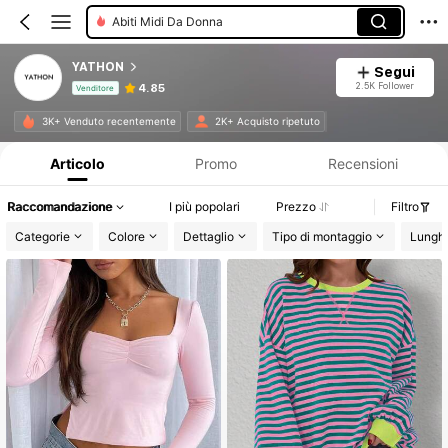
Abiti Midi Da Donna
Magliette Donna
YATHON
Segui
2.5K Follower
4.85
Venditore
Informazioni sul prodotto: Comunicazione del prezzo, dettagli su vendite e disponibilità.
3K+ Venduto recentemente
2K+ Acquisto ripetuto
Articolo
Promo
Recensioni
Raccomandazione
I più popolari
Prezzo
Filtro
Categorie
Colore
Dettaglio
Tipo di montaggio
Lungh