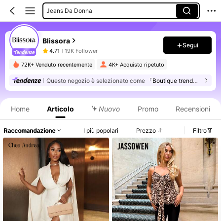
Jeans Da Donna
Pantaloni Da Donna
Blissora
Tops Da Donna
Segui
4.71
19K Follower
Abiti Lunghi Da Donna
72K+ Venduto recentemente
4K+ Acquisto ripetuto
Abbigliamento Donna A Due Pezzi
Questo negozio è selezionato come
「Boutique trendy」
Informazioni sul prodotto: Comunicazione del prezzo, dettagli su vendite e disponibilità.
Home
Articolo
Nuovo
Promo
Recensioni
Raccomandazione
I più popolari
Prezzo
Filtro