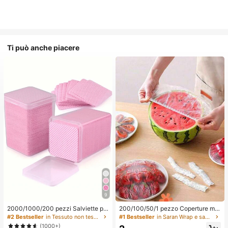
Ti può anche piacere
9
2000/1000/200 pezzi Salviette pe
200/100/50/1 pezzo Coperture mo
r la pulizia delle unghie - Tamponi p
nouso in pellicola trasparente per al
#2 Bestseller
in Tessuto non tessuto Strumenti per la rimozione
#1 Bestseller
in Saran Wrap e sacchetti di plastica
rofessionali senza pelucchi per rim
imenti, Coperture per doccia, Sacc
(1000+)