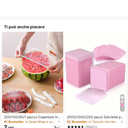
Ti può anche piacere
9
200/100/50/1 pezzo Coperture mo
2000/1000/200 pezzi Salviette pe
nouso in pellicola trasparente per al
r la pulizia delle unghie - Tamponi p
#1 Bestseller
in Saran Wrap e sacchetti di plastica
#2 Bestseller
in Tessuto non tessuto Strumenti per la rimozione
imenti, Coperture per doccia, Sacc
rofessionali senza pelucchi per rim
2
(1000+)
.48€