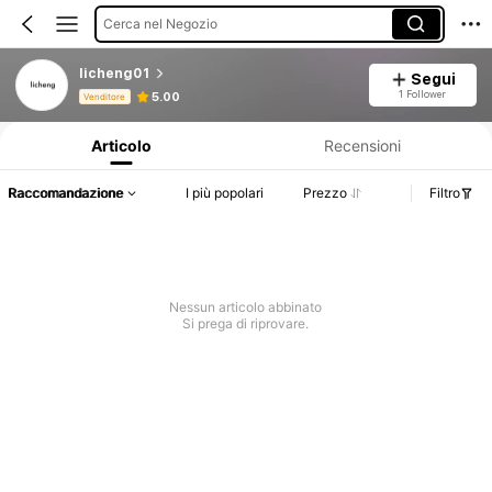
Cerca nel Negozio
licheng01
Segui
Informazioni sul prodotto: Comunicazione del prezzo, dettagli su vendite e disponibilità.
1 Follower
5.00
Venditore
Articolo
Recensioni
Raccomandazione
I più popolari
Prezzo
Filtro
Nessun articolo abbinato
Si prega di riprovare.