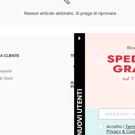
Nessun articolo abbinato. Si prega di riprovare.
A CLIENTE
TROVACI SU
equenti
& Tasse
ISCRIVITI ALLA NOSTRA NEWSLETT
POSSIBILE ANNULLARE LA SOTTOSC
PER I NUOVI UTENTI
IT + 39
Accetto i 
Termi
Privacy & Coo
IT + 39