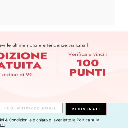
APP
ER PER SCOPRIRE LE ULTIME TENDENZE IN ANTEPRIMA! (È
RIZIONE IN QUALSIASI MOMENTO).
Iscriviti
Abbonati
REGISTRATI
ni & Condizioni
 e dichiaro di aver letto la 
Politica sulla 
kie
.
Iscriviti