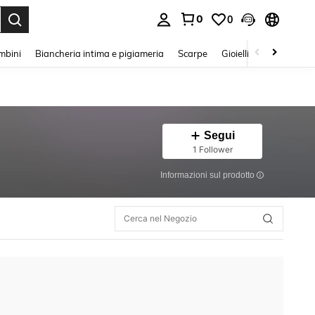
0
0
s Enter to select.
mbini
Biancheria intima e pigiameria
Scarpe
Gioielli E Accessori
Segui
1 Follower
Informazioni sul prodotto