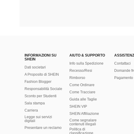
INFORMAZIONI SU
AIUTO & SUPPORTO
ASSISTENZ
SHEIN
Info sulla Spedizione
Contattaci
Dati societari
Recesso/Resi
Domande fr
A Proposito di SHEIN
Rimborso
Pagamento 
Fashion Blogger
Come Ordinare
Responsabilità Sociale
Come Tracciare
Sconto per Studenti
Guida alle Taglie
Sala stampa
SHEIN VIP
Carriera
SHEIN Affiliazione
Legge sui servizi
Come segnalare
digitali
contenuti illegali
Presentare un reclamo
Politica di
classificazione