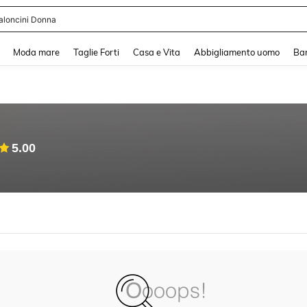
aloncini Donna
and down arrow keys to navigate search Recente ricerca and Cerca e Trova. Pres
Moda mare
Taglie Forti
Casa e Vita
Abbigliamento uomo
Ba
5.00