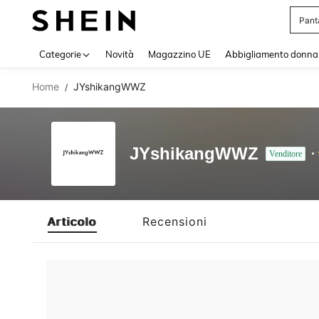
Pant
Use up 
Categorie
Novità
Magazzino UE
Abbigliamento donna
Home
JYshikangWWZ
/
JYshikangWWZ
Venditore
Articolo
Recensioni