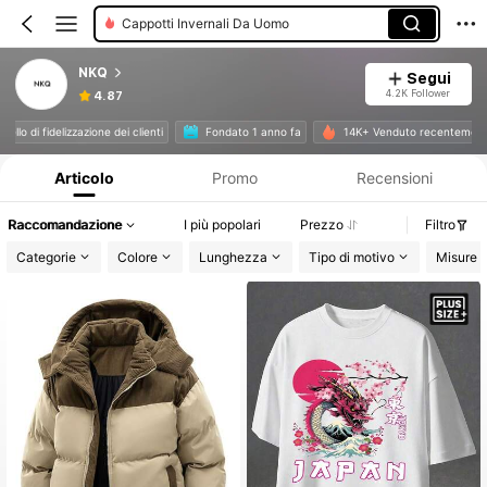
Cappotti Invernali Da Uomo
NKQ
Segui
4.2K Follower
4.87
Informazioni sul prodotto: Comunicazione del prezzo, dettagli su vendite e disponibilità.
o livello di fidelizzazione dei clienti
Fondato 1 anno fa
14K+ Venduto recenteme
Articolo
Promo
Recensioni
Raccomandazione
I più popolari
Prezzo
Filtro
Categorie
Colore
Lunghezza
Tipo di motivo
Misure