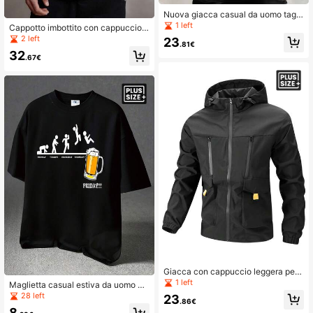
Nuova giacca casual da uomo tagli
e forti per esterni, manica lunga, pri
1 left
Cappotto imbottito con cappuccio e
mavera/autunno
coulisse, tinta unita, manica lunga,
2 left
23
.81€
per uomo, autunno/inverno
32
.67€
Giacca con cappuccio leggera per
uomo taglia oversize, adatta per pri
1 left
Maglietta casual estiva da uomo co
mavera/autunno
n stampa, girocollo, maniche corte,
28 left
23
.86€
taglie forti
8