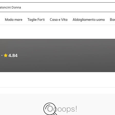
aloncini Donna
and down arrow keys to navigate search Recente ricerca and Cerca e Trova. Pres
Moda mare
Taglie Forti
Casa e Vita
Abbigliamento uomo
Ba
4.84