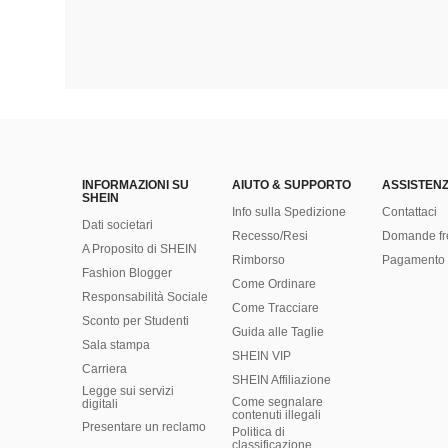
INFORMAZIONI SU
AIUTO & SUPPORTO
ASSISTENZ
SHEIN
Info sulla Spedizione
Contattaci
Dati societari
Recesso/Resi
Domande fr
A Proposito di SHEIN
Rimborso
Pagamento 
Fashion Blogger
Come Ordinare
Responsabilità Sociale
Come Tracciare
Sconto per Studenti
Guida alle Taglie
Sala stampa
SHEIN VIP
Carriera
SHEIN Affiliazione
Legge sui servizi
Come segnalare
digitali
contenuti illegali
Presentare un reclamo
Politica di
classificazione