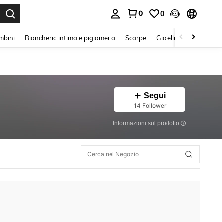
0
0
s Enter to select.
mbini
Biancheria intima e pigiameria
Scarpe
Gioielli E Accessori
Segui
14 Follower
Informazioni sul prodotto