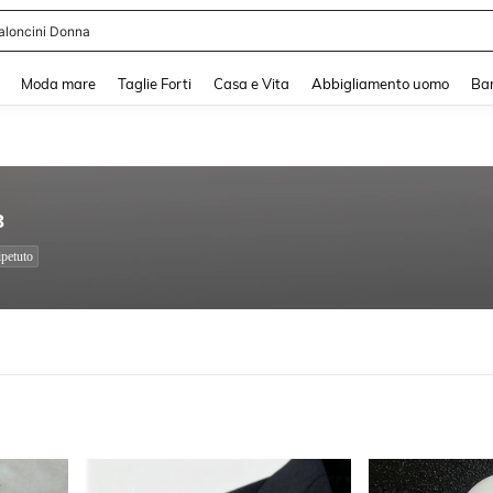
shy
and down arrow keys to navigate search Recente ricerca and Cerca e Trova. Pres
Moda mare
Taglie Forti
Casa e Vita
Abbigliamento uomo
Ba
3
ipetuto