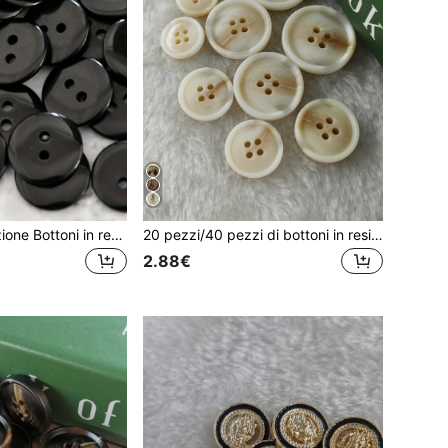
100 pezzi/confezione Bottoni in resina neri a 2 fori, bottoni da cucire bidirezionali, adatti per camicie, tessuti per la casa, artigianato, abbigliamento e accessori per cucire
20 pezzi/40 pezzi di bottoni in resina floreale mista, stile finto corno di bue, adatti per cappotti di alta gamma, giacche, accessori di abbigliamento, forniture per cucire, disponibili in diverse misure, di qualità robusta
2.88€