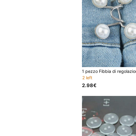
2 left
2.98€