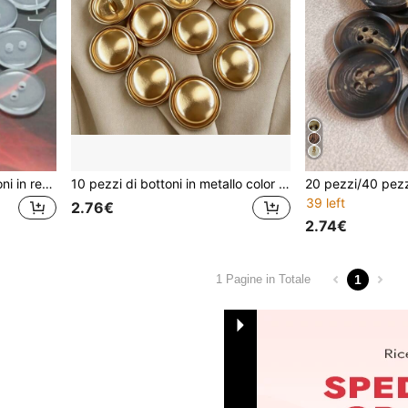
100 pezzi/confezione Bottoni in resina trasparenti a 2 fori, bottoni da cucire bidirezionali, adatti per camicie, tessuti per la casa, artigianato, abbigliamento e accessori per cucire
10 pezzi di bottoni in metallo color oro rosa, adatti per cappotti, giacche, accessori di abbigliamento, cucire, di qualità durevole
39 left
2.76€
2.74€
1
1 Pagine in Totale