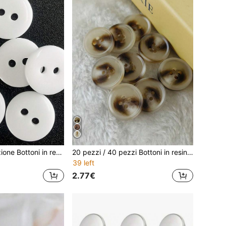
100 pezzi/confezione Bottoni in resina bianca, bottoni da cucire bidirezionali, adatti per camicie, tessuti per la casa, artigianato, abbigliamento, accessori per cucire
20 pezzi / 40 pezzi Bottoni in resina a fiori misti, di stile imitazione corno, adatti per abbigliamento di alta gamma, cappotti, accessori per cucire, disponibili in varie misure, di qualità durevole
39 left
2.77€