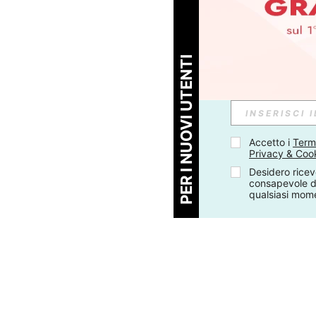
PER I NUOVI UTENTI
Accetto i 
Termi
Privacy & Coo
Desidero ricev
consapevole di
qualsiasi mom