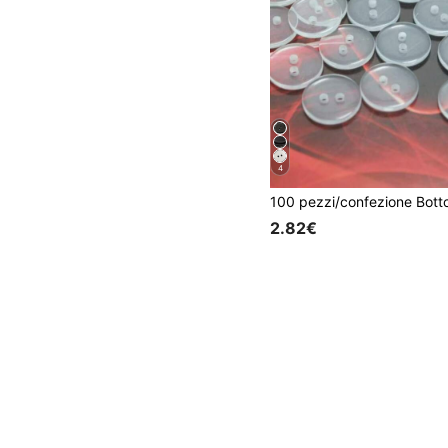
4
2.82€