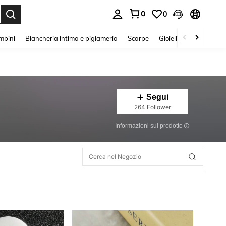
0
0
s Enter to select.
mbini
Biancheria intima e pigiameria
Scarpe
Gioielli E Accessori
Segui
264 Follower
Informazioni sul prodotto