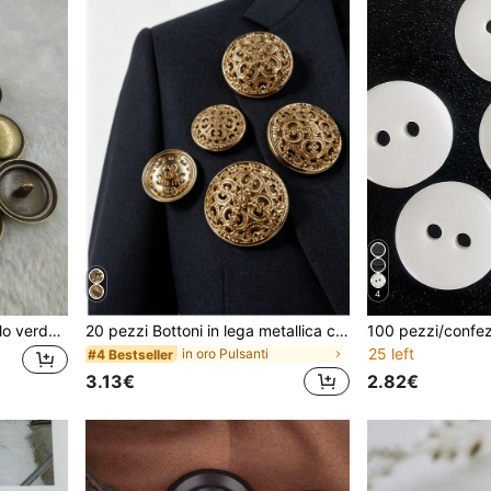
4
10 pezzi di bottoni in metallo verde antico, adatti per cappotti, giacche, accessori di abbigliamento, forniture per cucire, durevoli e robusti
20 pezzi Bottoni in lega metallica cava, adatti per cucire su giacche di moda da donna, durevoli, 5 opzioni di dimensione
25 left
in oro Pulsanti
#4 Bestseller
3.13€
2.82€