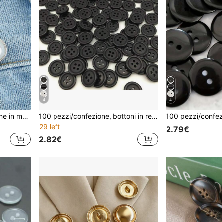
4
4
1 pezzo Fibbia di regolazione in metallo staccabile per cintura, adatta per stringere la vita dei jeans larghi
100 pezzi/confezione, bottoni in resina a bordo sottile a 4 fori, adatti per camicie, tessuti per la casa, artigianato, accessori per cucire abbigliamento
29 left
2.79€
2.82€