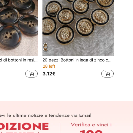
20 pezzi/40 pezzi di bottoni in resina assortiti, stile imitazione corno di bue, adatti per cappotti e giacche di alta gamma, accessori di cucito, materiale durevole, disponibili in diverse misure
20 pezzi Bottoni in lega di zinco con motivo a testa di leone, adatti per cucire su cappotti di moda da donna, durevoli, 5 opzioni di dimensione
28 left
3.12€