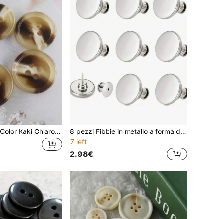
Bottoni In Resina Color Kaki Chiaro Da 20 Pezzi/pacco, Motivo Floreale Misto, Resistenti E Adatti Per Abiti Casual E Decorazioni Con Bottoni Per Cappotti
8 pezzi Fibbie in metallo a forma di I senza foratura, fibbie regolabili per stringere la vita dei jeans
7 left
2.98€