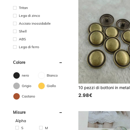
Tritan
Lega di zinco
Acciaio inossidabile
Shell
ABS
Lega di ferro
Colore
nero
Bianco
Grigio
Giallo
2.98€
Castano
Misure
Alpha
S
M