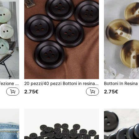
30 pezzi/60 pezzi per confezione di bottoni naturali e in conchiglia, stile classico adatto per maglieria, giacche, forniture fai-da-te e accessori artigianali
20 pezzi/40 pezzi Bottoni in resina finta a forma di frutta, adatti per cappotti, giacche, accessori per cucire, cuciti a mano
2.75€
2.75€