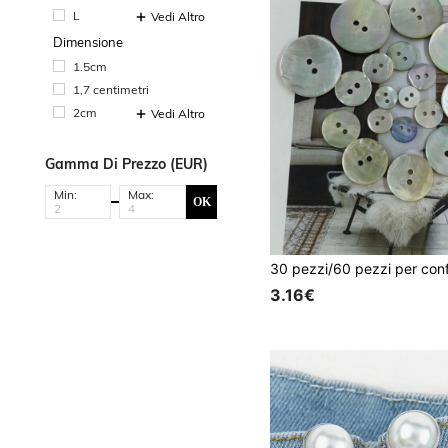
L
Vedi Altro
Dimensione
1.5cm
1,7 centimetri
2cm
Vedi Altro
Gamma Di Prezzo (EUR)
Min:
Max:
OK
3.16€