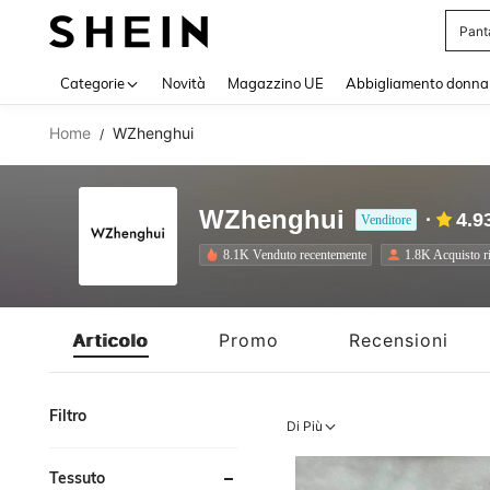
Squi
Use up 
Categorie
Novità
Magazzino UE
Abbigliamento donna
Home
WZhenghui
/
WZhenghui
4.9
Venditore
8.1K Venduto recentemente
1.8K Acquisto r
Articolo
Promo
Recensioni
Filtro
Di Più
Tessuto