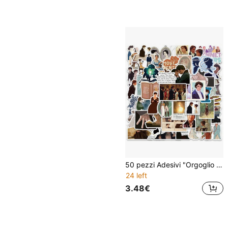
50 pezzi Adesivi "Orgoglio e Pregiudizio" per borracce, computer portatile, custodie per telefoni, chitarre, computer, caschi, skateboard, biciclette, decorazione
24 left
3.48€