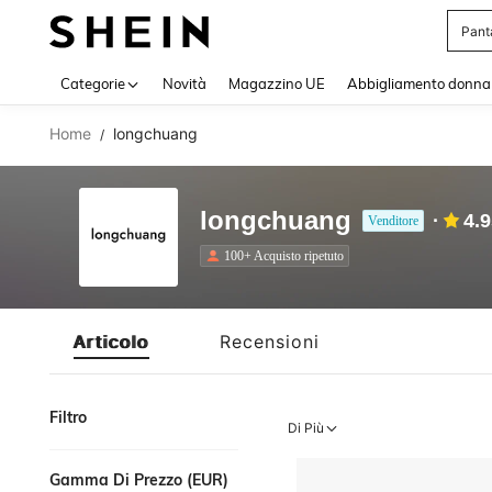
Pant
Use up 
Categorie
Novità
Magazzino UE
Abbigliamento donna
Home
longchuang
/
longchuang
4.
Venditore
100+ Acquisto ripetuto
Articolo
Recensioni
Filtro
Di Più
Gamma Di Prezzo (EUR)