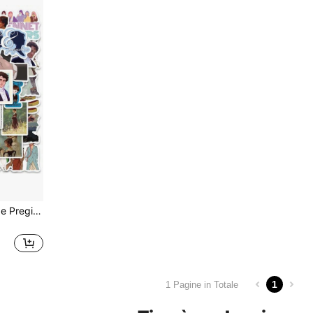
50 pezzi Adesivi "Orgoglio e Pregiudizio" per borracce, computer portatile, custodie per telefoni, chitarre, computer, caschi, skateboard, biciclette, decorazione
1
1 Pagine in Totale