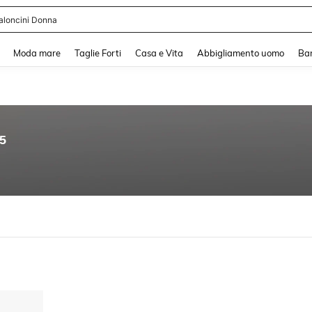
aloncini Donna
and down arrow keys to navigate search Recente ricerca and Cerca e Trova. Pres
Moda mare
Taglie Forti
Casa e Vita
Abbigliamento uomo
Ba
95