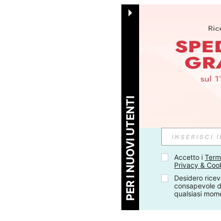
PER I NUOVI UTENTI
Accetto i 
Termi
Privacy & Coo
Desidero ricev
consapevole di
qualsiasi mom