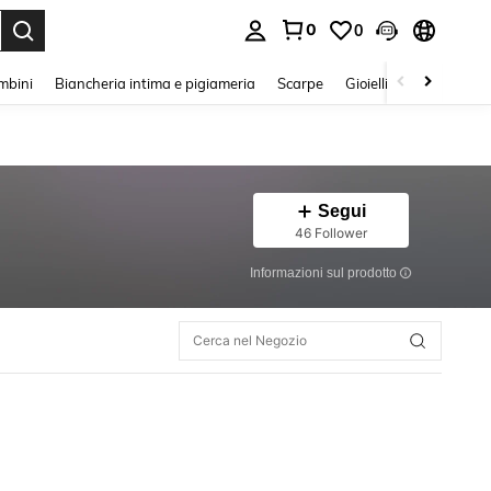
0
0
s Enter to select.
mbini
Biancheria intima e pigiameria
Scarpe
Gioielli E Accessori
Segui
46 Follower
Informazioni sul prodotto