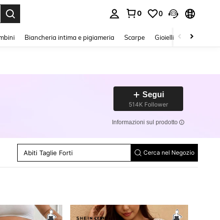
0
0
s Enter to select.
mbini
Biancheria intima e pigiameria
Scarpe
Gioielli E Accessori
Segui
514K Follower
Costume Intero
Curvy Coordinate
Informazioni sul prodotto
Magliette Taglie Forti
Jeans Grandi Dimensioni
Pantaloni Taglie Forti
Abiti Taglie Forti
Bluse Taglie Forti
Cerca nel Negozio