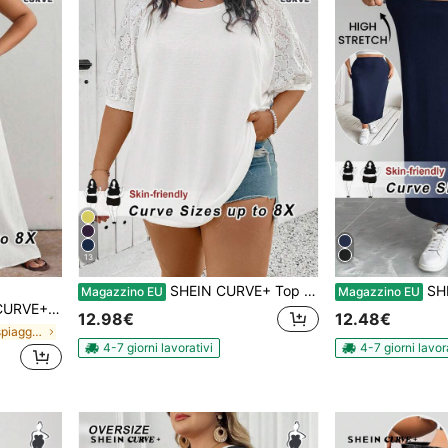
13
SHEIN CURVE+ Top oversize da donna con mix di materiali,Maglietta bianca
SHEIN CURVE+ 
Magazzino EU
Magazzino EU
eanno, cerimonie di laurea, abbigliamento scolastico, uso quotidiano, vacanze, autunno/inverno
12.98€
12.48€
in Più Abiti da spiaggia per le vacanze
4-7 giorni lavorativi
4-7 giorni lavor