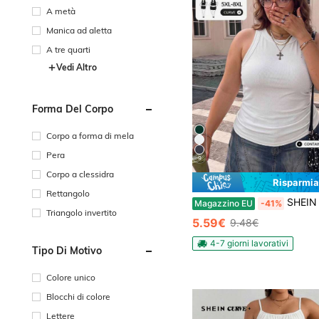
A metà
Manica ad aletta
A tre quarti
Vedi Altro
Forma Del Corpo
Corpo a forma di mela
Pera
9
Corpo a clessidra
Risparmia
Rettangolo
SHEIN CURVE+ Canotta bianca aderente con spalle scoperte, stile casual elegante anni
Magazzino EU
-41%
Triangolo invertito
5.59€
9.48€
4-7 giorni lavorativi
Tipo Di Motivo
Colore unico
Blocchi di colore
Lettere