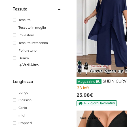
Tessuto
Tessuto
Tessuto in maglia
Poliestere
Tessuto intrecciato
Poliuretano
Denim
Vedi Altro
SHEIN CURVE+ Set casual da 2 pezzi da donna taglie forti con top a maniche a pipistrello, scollo
Lunghezza
Magazzino EU
33 left
Lungo
25.98€
Classico
4-7 giorni lavorativi
Corto
midi
Cropped