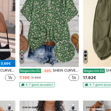
7
4
 3.89€
 '70 con paillettes, taglie forti, tessuto confortevole per feste estive, palestra e cena
SHEIN CURVE+ Camicetta verde a maniche corte con stampa floreale in stile boho per taglie comode
SHEIN CURVE+ 
Magazzino EU
-23%
Magazzino EU
7.19€
17.62€
9.46€
4-7 giorni lavorativi
4-7 giorni lavor