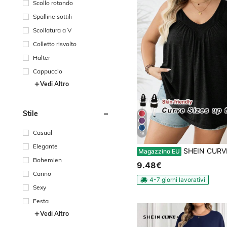
Scollo rotondo
Spalline sottili
Scollatura a V
Colletto risvolto
Halter
Cappuccio
Vedi Altro
Stile
Casual
18
Elegante
SHEIN CURVE+ Top a bretelle verde con scollo a V, vesti
Magazzino EU
Bohemien
9.48€
Carino
4-7 giorni lavorativi
Sexy
Festa
Vedi Altro