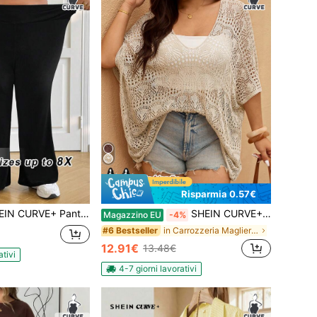
Risparmia 0.57€
 casual a vita alta e ampia con elastico per donna, pantaloni estivi e primaverili freschi per donna, pantaloni a zampa
SHEIN CURVE+ Top in maglia casual semplice da donna taglie forti, bianco, adatto per vacanze casual, uso quotidiano
Magazzino EU
-4%
in Carrozzeria Maglieria taglie forti
#6 Bestseller
12.91€
13.48€
ativi
4-7 giorni lavorativi