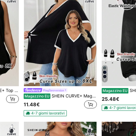
7
bilità morbida, per taglie forti
SHEIN CURVE+
#taglieoversize
Magazzino EU
SHEIN CURVE+ Maglietta casual a maniche corte con scollo a V per donne taglia forte, schema di colori bianco e nero/Maglietta estiva per taglie forti/Campagna/Vacanza al mare/Mare/Abbigliamento da spiaggia
Magazzino EU
25.48€
11.48€
4-7 giorni lavor
4-7 giorni lavorativi