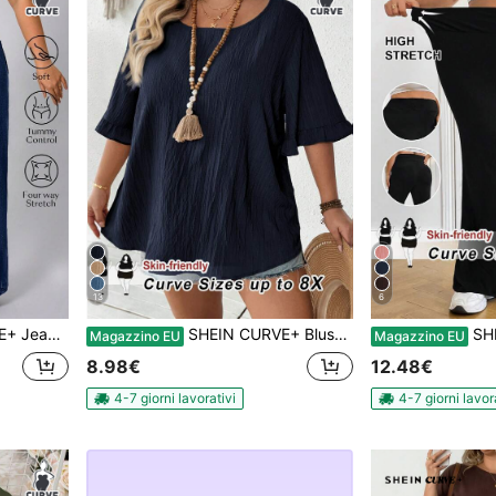
13
6
jeans per donne taglie forti
SHEIN CURVE+ Blusa oversize da donna, maniche corte con volant, orlo ampio, casual, adatta per vacanze al mare, spiaggia, vacanze estive, laurea, tea festa, stile country, spiaggia, abbigliamento da spiaggia
SHEIN CURVE+ Pantaloni
Magazzino EU
Magazzino EU
8.98€
12.48€
4-7 giorni lavorativi
4-7 giorni lavor