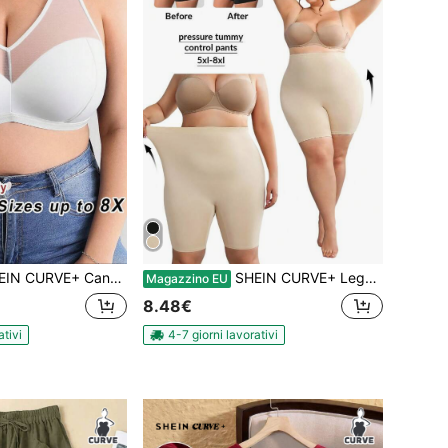
curva senza spalline in colore unito con inserti in rete, adatta per l estate, vacanze in campagna o al mare
SHEIN CURVE+ Leggings corti casual e versatili per donna taglie forti, colore unito, vita elastica, per vacanze estive/country/spiaggia/outfit da spiaggia/abbigliamento da spiaggia
Magazzino EU
8.48€
ativi
4-7 giorni lavorativi