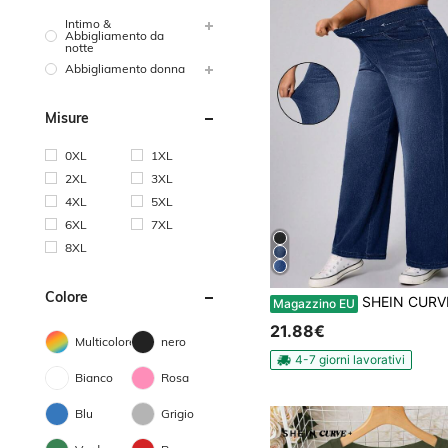
Intimo &
Abbigliamento da
notte
Abbigliamento donna
Misure
0XL
1XL
2XL
3XL
4XL
5XL
6XL
7XL
8XL
Colore
SHEIN CURVE+ Jeans casual elasticizzati in maglia di 
Magazzino EU
21.88€
Multicolore
nero
4-7 giorni lavorativi
Bianco
Rosa
Blu
Grigio