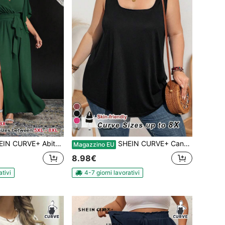
7
a taglie forti a tinta unita, con scollo a V, maniche a sbuffo, vita con laccio, arricciatura e spacco, elegante per feste, lunghezza maxi
SHEIN CURVE+ Canotta nera ampia e comoda senza maniche per donna curvy e taglie forti
Magazzino EU
8.98€
ativi
4-7 giorni lavorativi