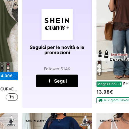
Seguici per le novità e le
promozioni
Follower
:
514K
4
 4.30€
Segui
SHEIN CURVE+ Maglietta nera in misto cotone oversize da donna con orlo in pizzo 
Magazzino EU
e a maglia larga con scollo a V
13.98€
4-7 giorni lavor