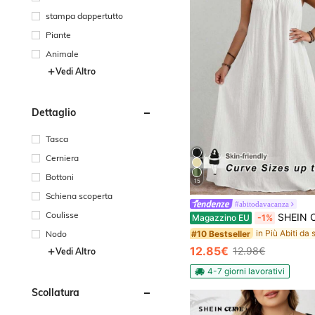
stampa dappertutto
Piante
Animale
Vedi Altro
Dettaglio
Tasca
Cerniera
Bottoni
15
Schiena scoperta
#abitodavacanza
Coulisse
SHEIN CURVE+ Abito casual con dettagli plissettati, taglia curvy/plus size, adatto per feste di compl
Magazzino EU
-1%
#10 Bestseller
Nodo
12.85€
12.98€
Vedi Altro
4-7 giorni lavorativi
Scollatura