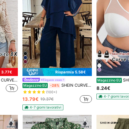
 3.77€
Risparmia 5.58€
 adatto per vacanze al mare, abbigliamento da spiaggia, stile bohémien, disponibile in taglie comode
SHEIN CURVE+ Canotta 
#Elegante estate
Magazzino EU
SHEIN CURVE+ Set di pantaloni e top casual largo, taglie oversize, in stile patchwork con maniche in chiffon e vita elastica
Magazzino EU
-28%
8.24€
(100+)
4-7 giorni lavor
13.79€
19.37€
4-7 giorni lavorativi