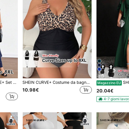
6
 rotondo, orlo asimmetrico e pantaloni, tinta unita
SHEIN CURVE+ Costume da bagno intero da donna taglie forti con stampa leopardata e inserti, adatto per spiaggia, resort, piscina
SHEIN CURVE+ Abito da donn
Magazzino EU
10.98€
20.04€
4-7 giorni lavor