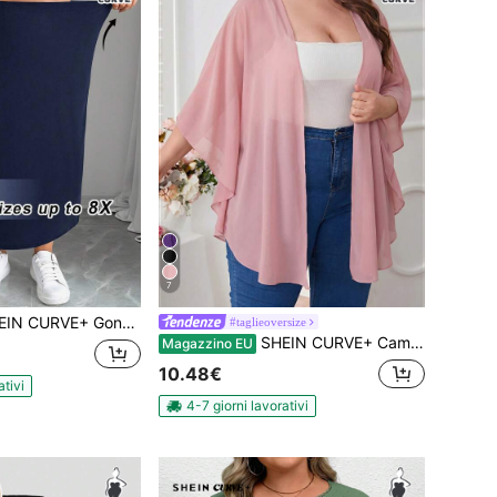
7
Gonna elastica a maglia nera aderente al ginocchio per taglie forti
#taglieoversize
SHEIN CURVE+ Camicetta in maglia trasparente di colore unito, taglie comode per donna
Magazzino EU
10.48€
ativi
4-7 giorni lavorativi