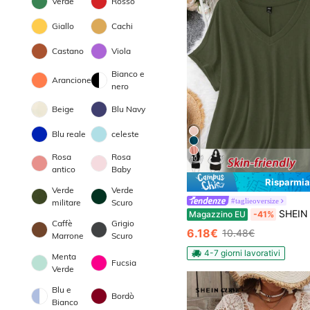
Verde
Rosso
Giallo
Cachi
Castano
Viola
Bianco e
Arancione
nero
Beige
Blu Navy
Blu reale
celeste
Rosa
Rosa
10
antico
Baby
Risparmia
Verde
Verde
#taglieoversize
militare
Scuro
SHEIN CURVE+ Maglione oversiz
Magazzino EU
-41%
Caffè
Grigio
6.18€
10.48€
Marrone
Scuro
4-7 giorni lavorativi
Menta
Fucsia
Verde
Blu e
Bordò
Bianco