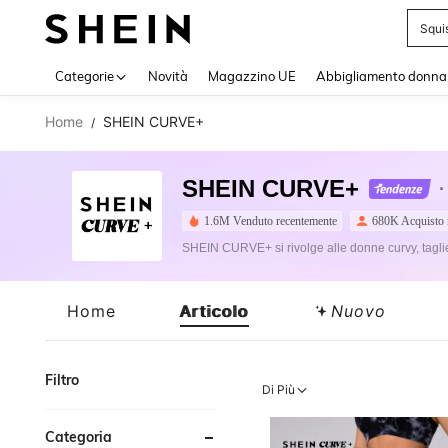
Bikin
Use up 
Categorie
Novità
Magazzino UE
Abbigliamento donna
Home
SHEIN CURVE+
/
SHEIN CURVE+
1.6M Venduto recentemente
680K Acquisto r
SHEIN CURVE+ si rivolge alle donne curvy, tagli
Home
Articolo
Nuovo
Filtro
Di Più
Categoria