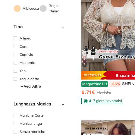
Grigio
Albicocca
Chiaro
Tipo
A linea
Cami
Camicia
Aderente
9
Top
Risparmia
Taglio dritto
SHEIN CURVE+ Cardigan lungo con maniche lunghe, con laccio frontale e design traforato,
Magazzino EU
-35%
Vedi Altro
6.71€
10.48€
4-7 giorni lavorativi
Lunghezza Manica
Maniche Corte
Manica lunga
Senza maniche