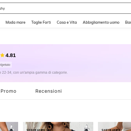
i
and down arrow keys to navigate search Recente ricerca and Cerca e Trova. Pres
Moda mare
Taglie Forti
Casa e Vita
Abbigliamento uomo
Ba
4.81
ipetuto
e 22-34, con un'ampia gamma di categorie.
Promo
Recensioni