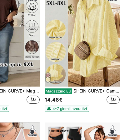
elegante, manica corta, scollo tondo, casual. Comoda maglietta in cotone nero con bordo in pizzo, top casual da donna alla moda a maniche corte con scollo tondo, orlo in pizzo alla moda in misto cotone, top casual da donna a manica corta adatto per tutti i giorni, top con bordo in pizzo per San Valentino, maglietta in cotone casual, top casual, top casual estivo da donna, nuovo top da festa per Capodanno, maglietta nera
SHEIN CURVE+ Camicia a maniche lunghe blu con bottoni, ampia e comoda, adatta a tutti i giorni, versatile e snellente, con spacco sul retro, per look casual primaverili, blusa da donna, stile semplice, adatta per il lavoro, a righe
Magazzino EU
14.48€
ativi
4-7 giorni lavorativi