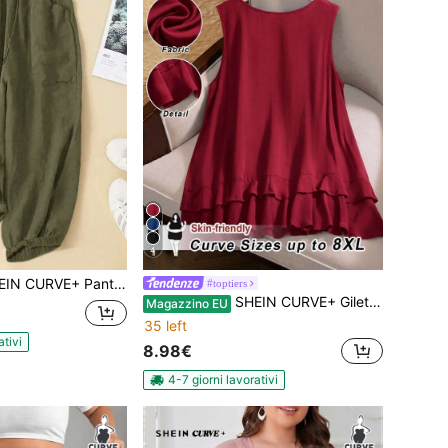
4
Pantaloni casual a vita regolabile di colore unito da donna taglie comode
#toptiers
SHEIN CURVE+ Gilet casual da donna taglia comoda, a tinta unita, collo tondo, con pieghe, ampio
Magazzino EU
35 left
ativi
8.98€
4-7 giorni lavorativi