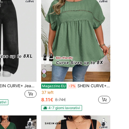
 Jeans casual lavati in vita alta e gamba ampia, taglie comode
SHEIN CURVE+ Camicia casual da vacanza tinta unita con maniche a pipistrello, adatta per l estate, vacanze in campagna o al mare
Magazzino EU
-7%
37 left
8.11€
8.74€
ativi
4-7 giorni lavorativi