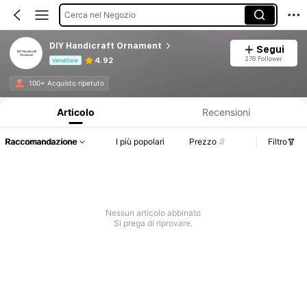
Cerca nel Negozio
DIY Handicraft Ornament
Segui
278 Follower
4.92
Venditore
Informazioni sul prodotto: Comunicazione del prezzo, dettagli su vendite e disponibilità.
100+ Acquisto ripetuto
Articolo
Recensioni
Raccomandazione
I più popolari
Prezzo
Filtro
Nessun articolo abbinato
Si prega di riprovare.