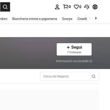
0
0
s Enter to select.
mbini
Biancheria intima e pigiameria
Scarpe
Gioielli E Accessori
Segui
7 Follower
Informazioni sul prodotto