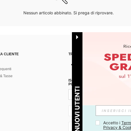
Nessun articolo abbinato. Si prega di riprovare.
A CLIENTE
TROVACI SU
equenti
& Tasse
ISCRIVITI ALLA NOSTRA NEWSLETT
POSSIBILE ANNULLARE LA SOTTOSC
PER I NUOVI UTENTI
IT + 39
Accetto i 
Termi
Privacy & Coo
IT + 39