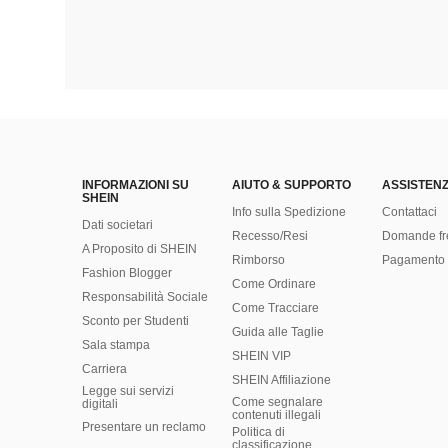
INFORMAZIONI SU
AIUTO & SUPPORTO
ASSISTENZ
SHEIN
Info sulla Spedizione
Contattaci
Dati societari
Recesso/Resi
Domande fr
A Proposito di SHEIN
Rimborso
Pagamento 
Fashion Blogger
Come Ordinare
Responsabilità Sociale
Come Tracciare
Sconto per Studenti
Guida alle Taglie
Sala stampa
SHEIN VIP
Carriera
SHEIN Affiliazione
Legge sui servizi
Come segnalare
digitali
contenuti illegali
Presentare un reclamo
Politica di
classificazione