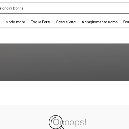
aloncini Donna
and down arrow keys to navigate search Recente ricerca and Cerca e Trova. Pres
Moda mare
Taglie Forti
Casa e Vita
Abbigliamento uomo
Ba