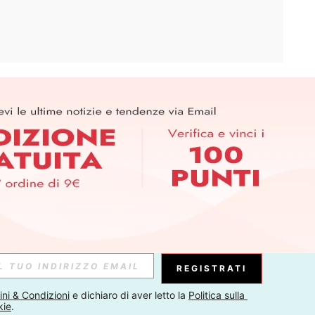
APP
ER PER SCOPRIRE LE ULTIME TENDENZE IN ANTEPRIMA! (È
RIZIONE IN QUALSIASI MOMENTO).
Iscriviti
Abbonati
REGISTRATI
ni & Condizioni
 e dichiaro di aver letto la 
Politica sulla 
kie
.
Iscriviti