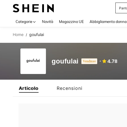
Pant
Use up 
Categorie
Novità
Magazzino UE
Abbigliamento donna
Home
goufulai
/
goufulai
4.78
Venditore
Articolo
Recensioni