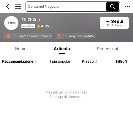
Cerca nel Negozio
ZHIZHIX
Segui
311 Follower
4.95
Venditore
Informazioni sul prodotto: Comunicazione del prezzo, dettagli su vendite e disponibilità.
315 Venduto recentemente
100 Acquisto ripetuto
Home
Articolo
Recensioni
Raccomandazione
I più popolari
Prezzo
Filtro
Nessun articolo abbinato
Si prega di riprovare.