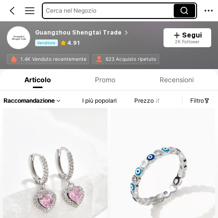
Cerca nel Negozio
Guangzhou Shengtai Trade
Segui
2K Follower
4.91
Venditore
Informazioni sul prodotto: Comunicazione del prezzo, dettagli su vendite e disponibilità.
1.4K Venduto recentemente
623 Acquisto ripetuto
Articolo
Promo
Recensioni
Raccomandazione
I più popolari
Prezzo
Filtro