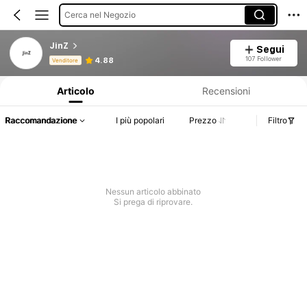
Cerca nel Negozio
JinZ
Segui
Informazioni sul prodotto: Comunicazione del prezzo, dettagli su vendite e disponibilità.
107 Follower
4.88
Venditore
Articolo
Recensioni
Raccomandazione
I più popolari
Prezzo
Filtro
Nessun articolo abbinato
Si prega di riprovare.