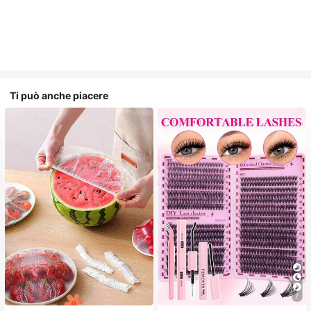
Ti può anche piacere
7