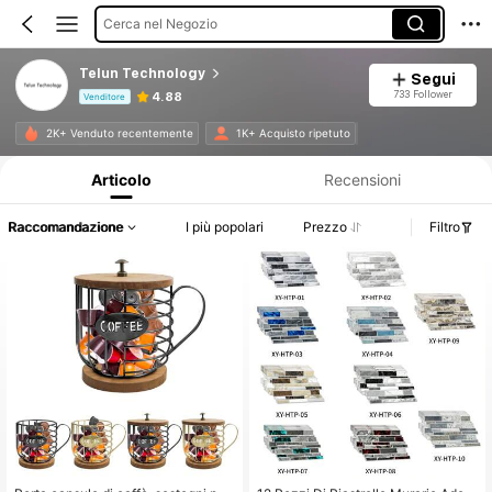
Cerca nel Negozio
Telun Technology
Segui
733 Follower
4.88
Venditore
Informazioni sul prodotto: Comunicazione del prezzo, dettagli su vendite e disponibilità.
2K+ Venduto recentemente
1K+ Acquisto ripetuto
Articolo
Recensioni
Raccomandazione
I più popolari
Prezzo
Filtro