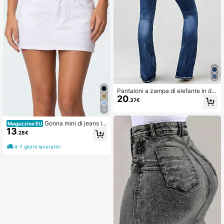
Pantaloni a zampa di elefante in de
20
nim da donna con ricamo ad ali e ta
.37€
sche, casual per l'autunno
5
Gonna mini di jeans la
Magazzino EU
13
vato casual bianca estiva da donna
.28€
4-7 giorni lavorativi