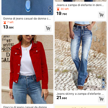
Jeans a zampa di elefante in denim
con ricamo di piume e tasche per d
30 left
onna, casual, primavera autunno
19
.79€
Gonna di jeans casual da donna co
n strappi, tasche e orlo sexy, adatta
7 left
per le vacanze primaverili
13
.58€
Jeans skinny a zampa d'elefante d
21
a donna, versatili e casual, con effe
.98€
tto consumato, per primavera e aut
unno
Giacca di jeans casual da donna co