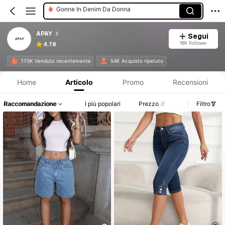
Jeans Grandi Dimensioni
Top In Denim Da Donna
APAY
Segui
Abiti Denim Da Donna
18K Follower
4.78
Informazioni sul prodotto: Comunicazione del prezzo, dettagli su vendite e disponibilità.
170K Venduto recentemente
54K Acquisto ripetuto
Home
Articolo
Promo
Recensioni
Raccomandazione
I più popolari
Prezzo
Filtro