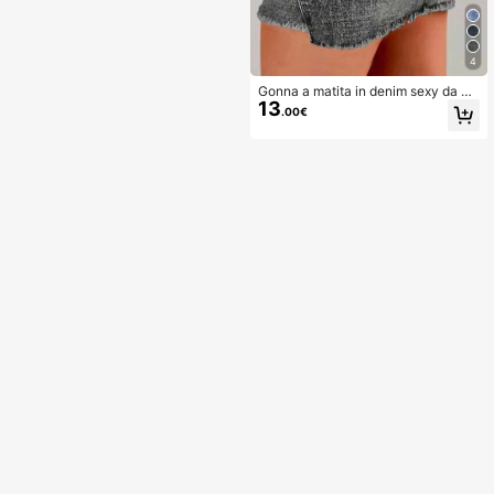
4
Gonna a matita in denim sexy da do
13
nna con vestibilità aderente e desig
.00€
n attillato, casual estiva