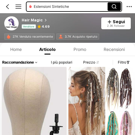
Estensioni Sintetiche
Hair Magic
Segui
2.3K Follower
4.69
Venditore
Informazioni sul prodotto: Comunicazione del prezzo, dettagli su vendite e disponibilità.
27K Venduto recentemente
3.7K Acquisto ripetuto
Home
Articolo
Promo
Recensioni
Raccomandazione
I più popolari
Prezzo
Filtro