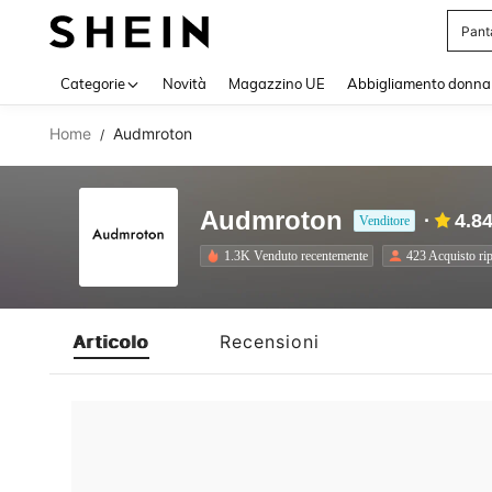
Pant
Use up 
Categorie
Novità
Magazzino UE
Abbigliamento donna
Home
Audmroton
/
Audmroton
4.8
Venditore
1.3K Venduto recentemente
423 Acquisto rip
Articolo
Recensioni