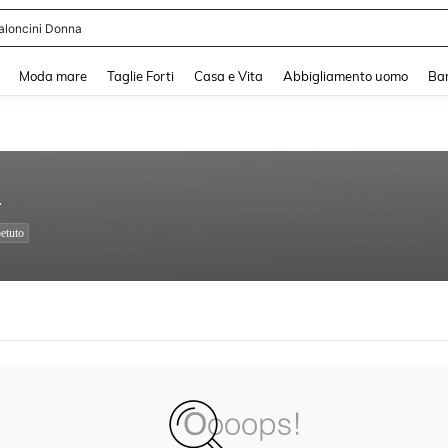
aloncini Donna
and down arrow keys to navigate search Recente ricerca and Cerca e Trova. Pres
Moda mare
Taglie Forti
Casa e Vita
Abbigliamento uomo
Ba
4
etuto