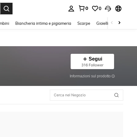
0
0
s Enter to select.
mbini
Biancheria intima e pigiameria
Scarpe
Gioielli E Accessori
Segui
316 Follower
Informazioni sul prodotto