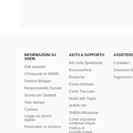
INFORMAZIONI SU
AIUTO & SUPPORTO
ASSISTENZ
SHEIN
Info sulla Spedizione
Contattaci
Dati societari
Recesso/Resi
Domande fr
A Proposito di SHEIN
Rimborso
Pagamento 
Fashion Blogger
Come Ordinare
Responsabilità Sociale
Come Tracciare
Sconto per Studenti
Guida alle Taglie
Sala stampa
SHEIN VIP
Carriera
SHEIN Affiliazione
Legge sui servizi
Come segnalare
digitali
contenuti illegali
Presentare un reclamo
Politica di
classificazione