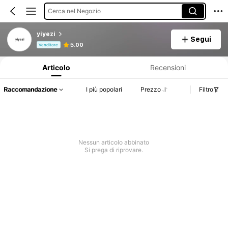
Cerca nel Negozio
yiyezi
Segui
Informazioni sul prodotto: Comunicazione del prezzo, dettagli su vendite e disponibilità.
5.00
Venditore
Articolo
Recensioni
Raccomandazione
I più popolari
Prezzo
Filtro
Nessun articolo abbinato
Si prega di riprovare.