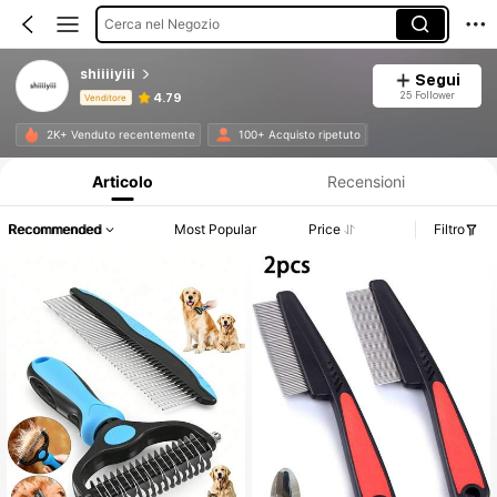
Cerca nel Negozio
shiiiiyiii
Segui
25 Follower
4.79
Venditore
Informazioni sul prodotto: Comunicazione del prezzo, dettagli su vendite e disponibilità.
2K+ Venduto recentemente
100+ Acquisto ripetuto
Articolo
Recensioni
Recommended
Most Popular
Price
Filtro