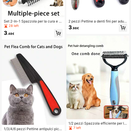
Set 2-In-1 Spazzola per la cura e la
2 pezzi Pettine a denti fini per adult
rimozione del pelo degli animali do
i, aiuta a rimuovere i pidocchi e la fo
28 left
3
.98€
mestici, pettine con base in acciaio
rfora
3
inossidabile per rimuovere nodi e pe
.48€
li sciolti, uno strumento di cura per a
nimali domestici riutilizzabile indisp
ensabile, tappetino rinfrescante
1/2 pezzi Spazzola efficiente per la
rimozione del pelo e pettine per la t
7 left
1/3/4/6 pezzi Pettine antipulci picc