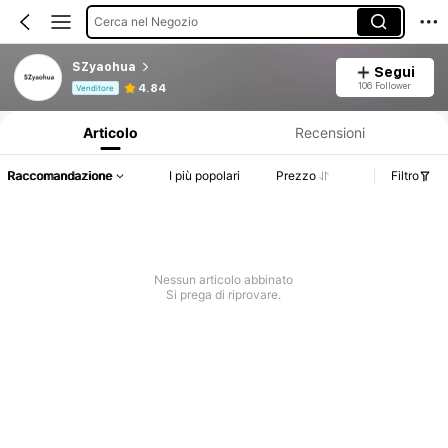
Cerca nel Negozio
SZyaohua
Segui
Informazioni sul prodotto: Comunicazione del prezzo, dettagli su vendite e disponibilità.
106 Follower
4.84
Venditore
Articolo
Recensioni
Raccomandazione
I più popolari
Prezzo
Filtro
Nessun articolo abbinato
Si prega di riprovare.