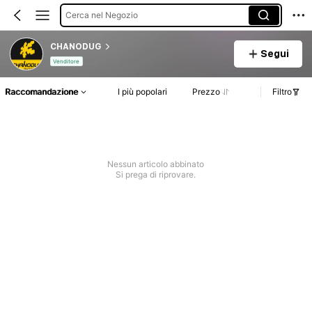
Cerca nel Negozio
CHANODUG
Segui
Venditore
Raccomandazione
I più popolari
Prezzo
Filtro
Nessun articolo abbinato
Si prega di riprovare.