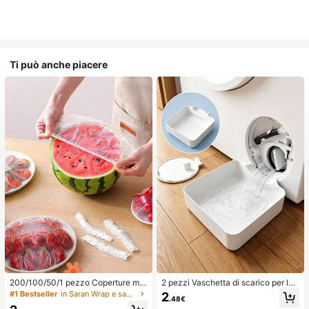
Ti può anche piacere
200/100/50/1 pezzo Coperture mo
2 pezzi Vaschetta di scarico per lav
nouso in pellicola trasparente per al
atrice, Tappetino di protezione imp
#1 Bestseller
in Saran Wrap e sacchetti di plastica
2
.48€
imenti, Coperture per doccia, Sacc
ermeabile per pavimento della lava