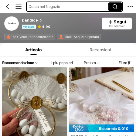
Cerca nel Negozio
Dandice
Segui
163 Follower
4.90
Venditore
Informazioni sul prodotto: Comunicazione del prezzo, dettagli su vendite e disponibilità.
6K+ Venduto recentemente
500+ Acquisto ripetuto
Articolo
Recensioni
Raccomandazione
I più popolari
Prezzo
Filtro
Risparmia 0.01€