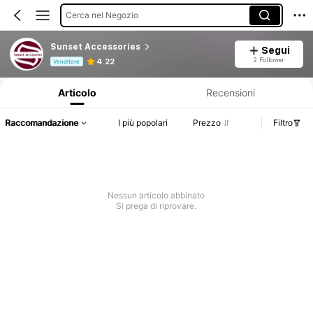
Cerca nel Negozio
Sunset Accessories
Segui
Informazioni sul prodotto: Comunicazione del prezzo, dettagli su vendite e disponibilità.
2 Follower
4.22
Venditore
Articolo
Recensioni
Raccomandazione
I più popolari
Prezzo
Filtro
Nessun articolo abbinato
Si prega di riprovare.