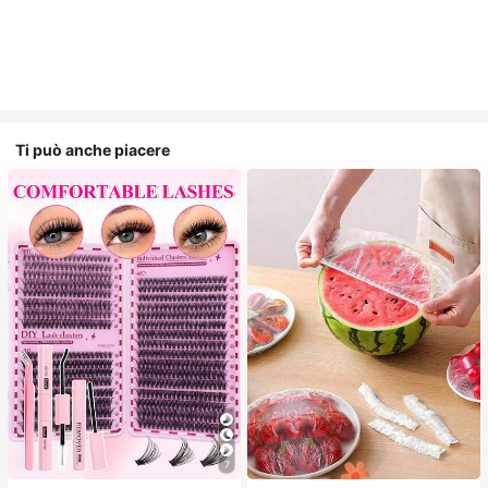
Ti può anche piacere
7