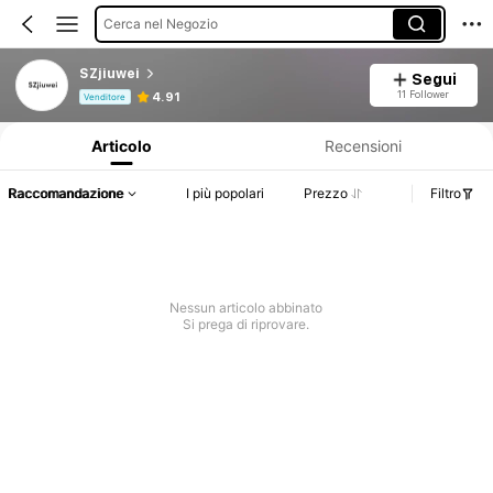
Cerca nel Negozio
SZjiuwei
Segui
Informazioni sul prodotto: Comunicazione del prezzo, dettagli su vendite e disponibilità.
11 Follower
4.91
Venditore
Articolo
Recensioni
Raccomandazione
I più popolari
Prezzo
Filtro
Nessun articolo abbinato
Si prega di riprovare.