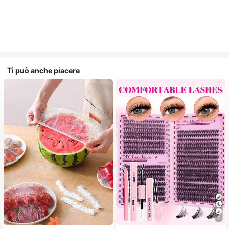
Ti può anche piacere
7