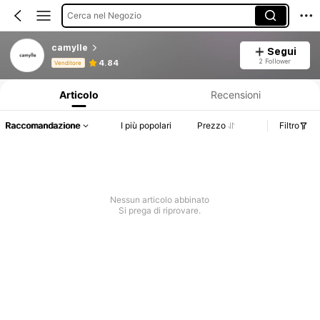
Cerca nel Negozio
camylle
Segui
Informazioni sul prodotto: Comunicazione del prezzo, dettagli su vendite e disponibilità.
2 Follower
4.84
Venditore
Articolo
Recensioni
Raccomandazione
I più popolari
Prezzo
Filtro
Nessun articolo abbinato
Si prega di riprovare.