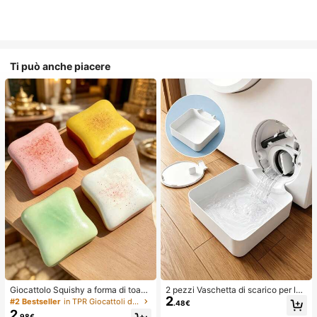
Ti può anche piacere
Giocattolo Squishy a forma di toast
2 pezzi Vaschetta di scarico per lav
2
extra large, super morbido, giocattol
atrice, Tappetino di protezione imp
#2 Bestseller
in TPR Giocattoli divertenti e novità per adolesce
.48€
o antistress a forma di toast al burr
ermeabile per pavimento della lava
2
.98€