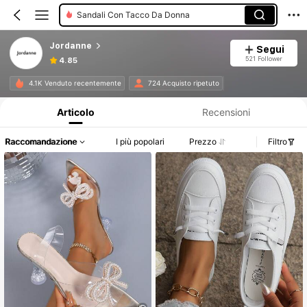
Sandali Con Tacco Da Donna
Scarpe Casual Da Donna
Jordanne
Segui
521 Follower
4.85
Informazioni sul prodotto: Comunicazione del prezzo, dettagli su vendite e disponibilità.
4.1K Venduto recentemente
724 Acquisto ripetuto
Articolo
Recensioni
Raccomandazione
I più popolari
Prezzo
Filtro