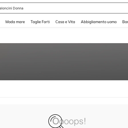
aloncini Donna
and down arrow keys to navigate search Recente ricerca and Cerca e Trova. Pres
Moda mare
Taglie Forti
Casa e Vita
Abbigliamento uomo
Ba