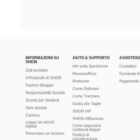
INFORMAZIONI SU
AIUTO & SUPPORTO
ASSISTENZ
SHEIN
Info sulla Spedizione
Contattaci
Dati societari
Recesso/Resi
Domande fr
A Proposito di SHEIN
Rimborso
Pagamento 
Fashion Blogger
Come Ordinare
Responsabilità Sociale
Come Tracciare
Sconto per Studenti
Guida alle Taglie
Sala stampa
SHEIN VIP
Carriera
SHEIN Affiliazione
Legge sui servizi
Come segnalare
digitali
contenuti illegali
Presentare un reclamo
Politica di
classificazione