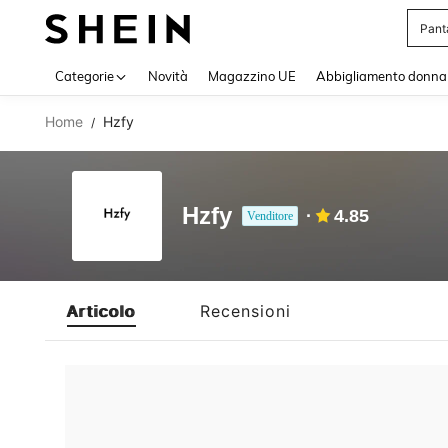
Pant
Use up 
Categorie
Novità
Magazzino UE
Abbigliamento donna
Home
Hzfy
/
Hzfy
4.85
Venditore
Articolo
Recensioni