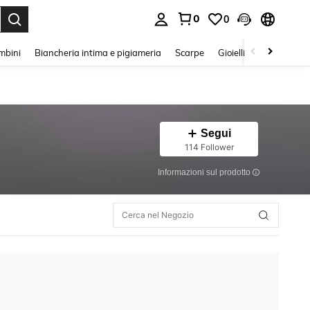
0
0
s Enter to select.
mbini
Biancheria intima e pigiameria
Scarpe
Gioielli E Accessori
Segui
114 Follower
Informazioni sul prodotto