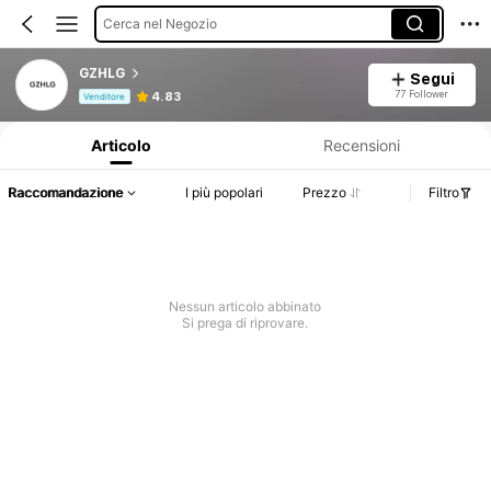
Cerca nel Negozio
GZHLG
Segui
Informazioni sul prodotto: Comunicazione del prezzo, dettagli su vendite e disponibilità.
77 Follower
4.83
Venditore
Articolo
Recensioni
Raccomandazione
I più popolari
Prezzo
Filtro
Nessun articolo abbinato
Si prega di riprovare.