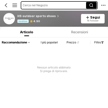
Cerca nel Negozio
HS outdoor sports shoes
Segui
Informazioni sul prodotto: Comunicazione del prezzo, dettagli su vendite e disponibilità.
16 Follower
4.90
Venditore
Articolo
Recensioni
Raccomandazione
I più popolari
Prezzo
Filtro
Nessun articolo abbinato
Si prega di riprovare.