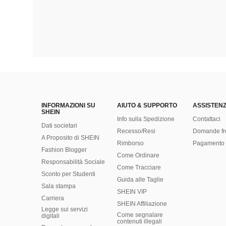
INFORMAZIONI SU
AIUTO & SUPPORTO
ASSISTENZ
SHEIN
Info sulla Spedizione
Contattaci
Dati societari
Recesso/Resi
Domande fr
A Proposito di SHEIN
Rimborso
Pagamento 
Fashion Blogger
Come Ordinare
Responsabilità Sociale
Come Tracciare
Sconto per Studenti
Guida alle Taglie
Sala stampa
SHEIN VIP
Carriera
SHEIN Affiliazione
Legge sui servizi
Come segnalare
digitali
contenuti illegali