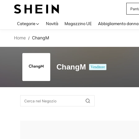
Pant
Use up 
Categorie
Novità
Magazzino UE
Abbigliamento donna
Home
ChangM
/
ChangM
Venditore