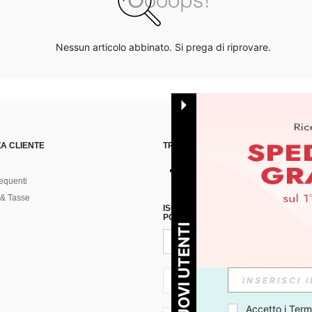
Nessun articolo abbinato. Si prega di riprovare.
A CLIENTE
TROVACI SU
equenti
& Tasse
ISCRIVITI ALLA NOSTRA NEWSLETT
POSSIBILE ANNULLARE LA SOTTOSC
PER I NUOVI UTENTI
IT + 39
Accetto i 
Termi