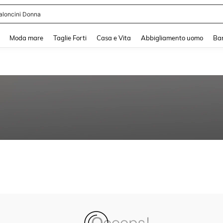
aloncini Donna
and down arrow keys to navigate search Recente ricerca and Cerca e Trova. Pres
Moda mare
Taglie Forti
Casa e Vita
Abbigliamento uomo
Ba