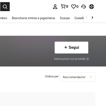
0
0
s Enter to select.
mbini
Biancheria intima e pigiameria
Scarpe
Gioielli E Accessori
Segui
Informazioni sul prodotto
Ordina per