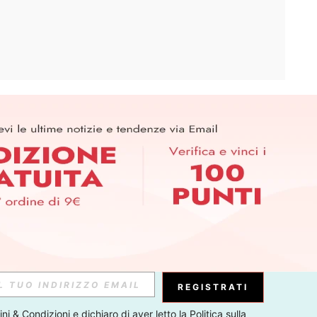
APP
ER PER SCOPRIRE LE ULTIME TENDENZE IN ANTEPRIMA! (È
RIZIONE IN QUALSIASI MOMENTO).
Iscriviti
Abbonati
REGISTRATI
ni & Condizioni
 e dichiaro di aver letto la 
Politica sulla 