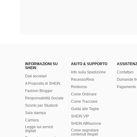
INFORMAZIONI SU
AIUTO & SUPPORTO
ASSISTENZ
SHEIN
Info sulla Spedizione
Contattaci
Dati societari
Recesso/Resi
Domande fr
A Proposito di SHEIN
Rimborso
Pagamento 
Fashion Blogger
Come Ordinare
Responsabilità Sociale
Come Tracciare
Sconto per Studenti
Guida alle Taglie
Sala stampa
SHEIN VIP
Carriera
SHEIN Affiliazione
Legge sui servizi
Come segnalare
digitali
contenuti illegali