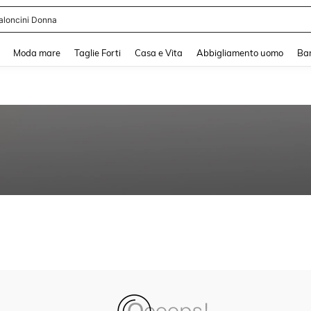
aloncini Donna
and down arrow keys to navigate search Recente ricerca and Cerca e Trova. Pres
Moda mare
Taglie Forti
Casa e Vita
Abbigliamento uomo
Ba