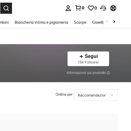
0
0
s Enter to select.
mbini
Biancheria intima e pigiameria
Scarpe
Gioielli E Accessori
Segui
15K Follower
Informazioni sul prodotto
Ordina per