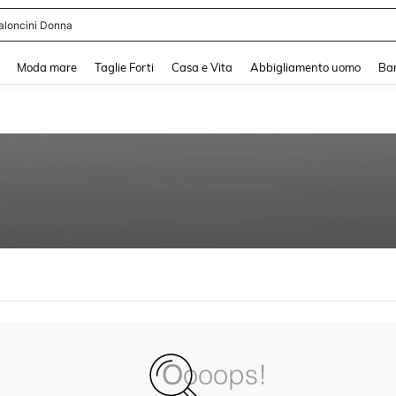
aloncini Donna
and down arrow keys to navigate search Recente ricerca and Cerca e Trova. Pres
Moda mare
Taglie Forti
Casa e Vita
Abbigliamento uomo
Ba