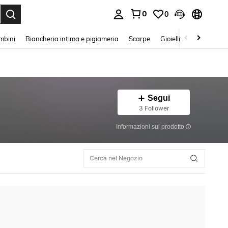
0
0
s Enter to select.
mbini
Biancheria intima e pigiameria
Scarpe
Gioielli E Accessori
Segui
3 Follower
Informazioni sul prodotto