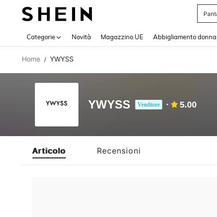
Pant
Use up 
Categorie
Novità
Magazzino UE
Abbigliamento donna
Home
YWYSS
/
YWYSS
5.00
Venditore
Articolo
Recensioni