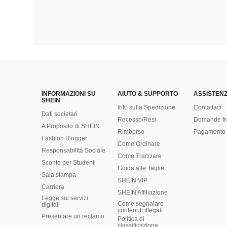
INFORMAZIONI SU
AIUTO & SUPPORTO
ASSISTENZ
SHEIN
Info sulla Spedizione
Contattaci
Dati societari
Recesso/Resi
Domande fr
A Proposito di SHEIN
Rimborso
Pagamento 
Fashion Blogger
Come Ordinare
Responsabilità Sociale
Come Tracciare
Sconto per Studenti
Guida alle Taglie
Sala stampa
SHEIN VIP
Carriera
SHEIN Affiliazione
Legge sui servizi
Come segnalare
digitali
contenuti illegali
Presentare un reclamo
Politica di
classificazione