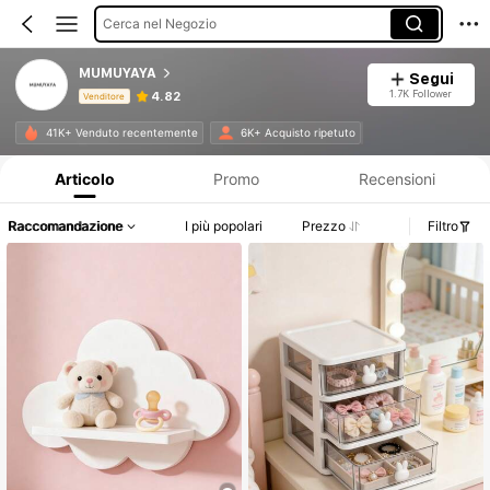
Cerca nel Negozio
MUMUYAYA
Segui
1.7K Follower
4.82
Venditore
Informazioni sul prodotto: Comunicazione del prezzo, dettagli su vendite e disponibilità.
41K+ Venduto recentemente
6K+ Acquisto ripetuto
Articolo
Promo
Recensioni
Raccomandazione
I più popolari
Prezzo
Filtro