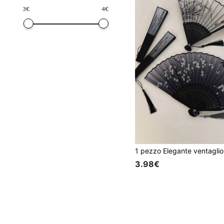
3
€
4
€
3.98€