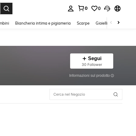
0
0
s Enter to select.
mbini
Biancheria intima e pigiameria
Scarpe
Gioielli E Accessori
Segui
30 Follower
Informazioni sul prodotto