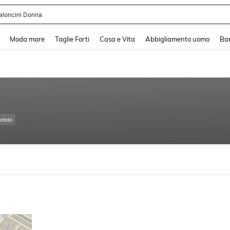
aloncini Donna
and down arrow keys to navigate search Recente ricerca and Cerca e Trova. Pres
Moda mare
Taglie Forti
Casa e Vita
Abbigliamento uomo
Ba
etuto