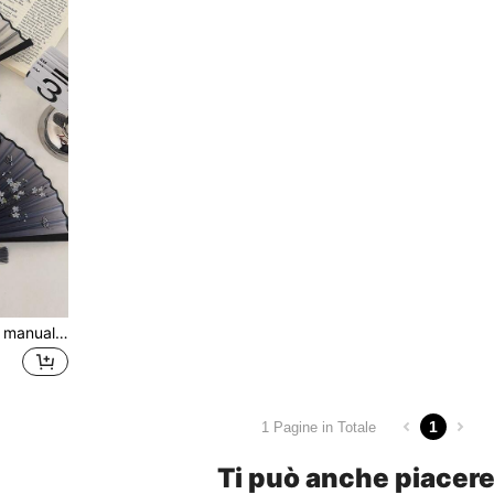
1 pezzo Elegante ventaglio manuale in policarbonato con motivo floreale ditsy, adatto per attività all''aperto, trekking e Ognissanti durante i viaggi
1
1 Pagine in Totale
Ti può anche piacer