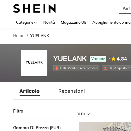
Pant
Use up 
Categorie
Novità
Magazzino UE
Abbigliamento donna
Home
YUELANK
/
YUELANK
4.84
Venditore
1.1K Venduto recentemente
188 Acquisto rip
Articolo
Recensioni
Filtro
Di Più
Gamma Di Prezzo (EUR)