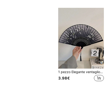
1 pezzo Elegante ventaglio manuale in policarbonato con motivo floreale ditsy, adatto per attività all''aperto, trekking e Ognissanti durante i viaggi
3.98€