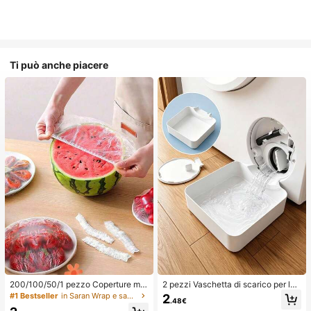
Ti può anche piacere
200/100/50/1 pezzo Coperture mo
2 pezzi Vaschetta di scarico per lav
nouso in pellicola trasparente per al
atrice, Tappetino di protezione imp
#1 Bestseller
in Saran Wrap e sacchetti di plastica
2
.48€
imenti, Coperture per doccia, Sacc
ermeabile per pavimento della lava