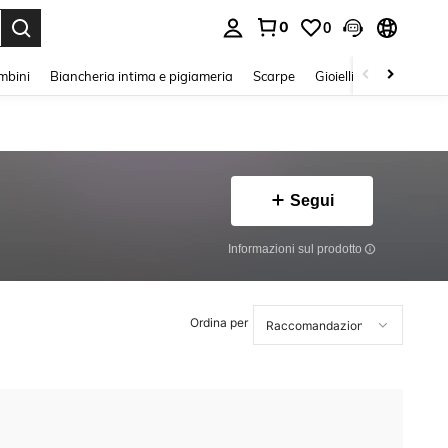
0
0
s Enter to select.
mbini
Biancheria intima e pigiameria
Scarpe
Gioielli E Accessori
Segui
Informazioni sul prodotto
Ordina per