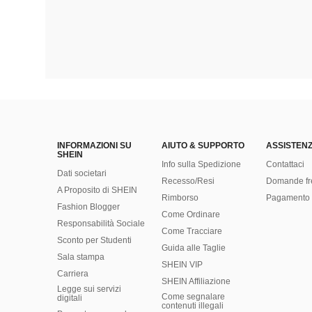
INFORMAZIONI SU
AIUTO & SUPPORTO
ASSISTENZ
SHEIN
Info sulla Spedizione
Contattaci
Dati societari
Recesso/Resi
Domande fr
A Proposito di SHEIN
Rimborso
Pagamento 
Fashion Blogger
Come Ordinare
Responsabilità Sociale
Come Tracciare
Sconto per Studenti
Guida alle Taglie
Sala stampa
SHEIN VIP
Carriera
SHEIN Affiliazione
Legge sui servizi
Come segnalare
digitali
contenuti illegali