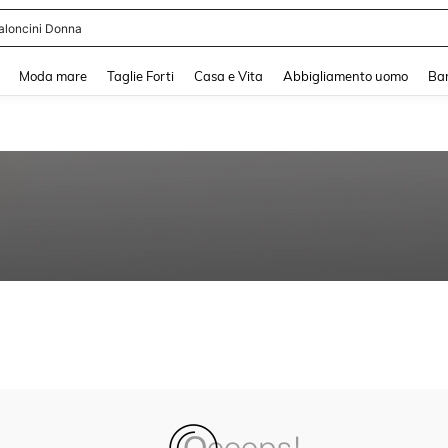
aloncini Donna
and down arrow keys to navigate search Recente ricerca and Cerca e Trova. Pres
Moda mare
Taglie Forti
Casa e Vita
Abbigliamento uomo
Ba