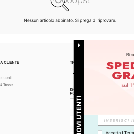
Nessun articolo abbinato. Si prega di riprovare.
A CLIENTE
TROVACI SU
equenti
& Tasse
ISCRIVITI ALLA NOSTRA NEWSLETT
POSSIBILE ANNULLARE LA SOTTOSC
PER I NUOVI UTENTI
IT + 39
Accetto i 
Termi