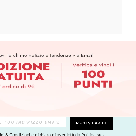
APP
ER PER SCOPRIRE LE ULTIME TENDENZE IN ANTEPRIMA! (È
RIZIONE IN QUALSIASI MOMENTO).
Iscriviti
Abbonati
REGISTRATI
ni & Condizioni
 e dichiaro di aver letto la 
Politica sulla 