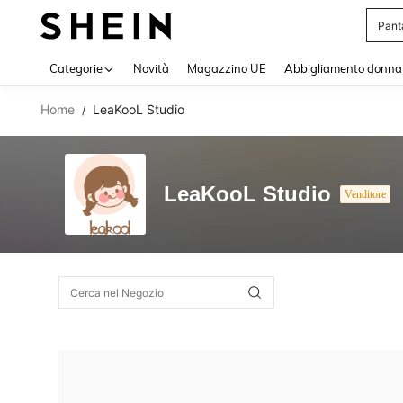
Pant
Use up 
Categorie
Novità
Magazzino UE
Abbigliamento donna
Home
LeaKooL Studio
/
LeaKooL Studio
Venditore